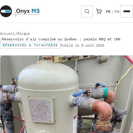
FR
/
EN
Accueil
/
Blogue
/
Réservoirs d'air comprimé au Québec : permis RBQ et CRN
RÉSERVOIRS & TUYAUTERIE
Publié le 8 août 2025