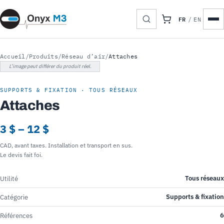
FR
/
EN
Accueil
/
Produits
/
Réseau d’air
/
Attaches
L’image peut différer du produit réel.
SUPPORTS & FIXATION · TOUS RÉSEAUX
Attaches
3 $ – 12 $
CAD, avant taxes. Installation et transport en sus.
Le devis fait foi.
Tous réseaux
Utilité
Supports & fixation
Catégorie
6
Références