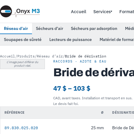
Accueil
Services
Format
▾
Réseau d’air
Sécheurs d’air
Sécheurs par adsorption
Médi
Soupapes de sûreté
Lecteurs de puissance
Matériel de forma
Accueil
/
Produits
/
Réseau d’air
/
Bride de dérivation
RACCORDS · AZOTE & EAU
L’image peut différer du
produit réel.
Bride de dériv
47 $ – 103 $
CAD, avant taxes. Installation et transport en sus.
Le devis fait foi.
RÉFÉRENCE
Ø
DÉSIGNATI
25 mm
Bride de D
89.830.025.020