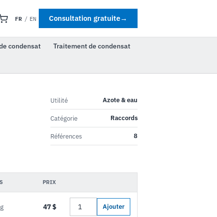
FR
Consultation gratuite
→
/
EN
de condensat
Traitement de condensat
Azote & eau
Utilité
Raccords
Catégorie
8
Références
S
PRIX
kg
47 $
Ajouter