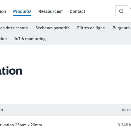
ion
Produits
Ressources
Contact
▾
▾
as dessiccants
Sécheurs portatifs
Filtres de ligne
Purgeurs 
tion
IoT & monitoring
ation
ON
POID
érivation 25mm x 20mm
0.348 