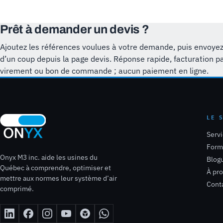
Prêt à demander un devis ?
Ajoutez les références voulues à votre demande, puis envoyez
d’un coup depuis la page devis. Réponse rapide, facturation p
virement ou bon de commande ; aucun paiement en ligne.
LE 
Serv
Form
Onyx M3 inc. aide les usines du
Blog
Québec à comprendre, optimiser et
À pr
mettre aux normes leur système d’air
Cont
comprimé.