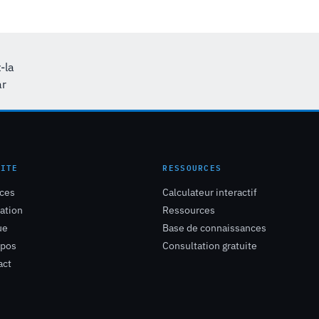
-la
ar
SITE
RESSOURCES
ices
Calculateur interactif
ation
Ressources
ue
Base de connaissances
opos
Consultation gratuite
act