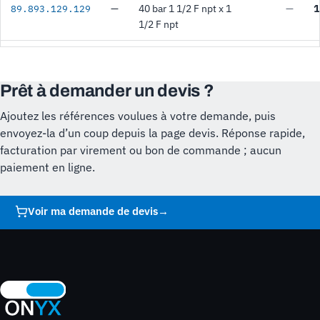
—
40 bar 1 1/2 F npt x 1
—
1
89.893.129.129
1/2 F npt
Prêt à demander un devis ?
Ajoutez les références voulues à votre demande, puis
envoyez-la d’un coup depuis la page devis. Réponse rapide,
facturation par virement ou bon de commande ; aucun
paiement en ligne.
Voir ma demande de devis
→