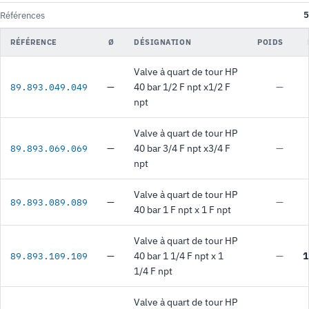
5
Références
RÉFÉRENCE
Ø
DÉSIGNATION
POIDS
Valve à quart de tour HP
—
40 bar 1/2 F npt x1/2 F
—
89.893.049.049
npt
Valve à quart de tour HP
—
40 bar 3/4 F npt x3/4 F
—
89.893.069.069
npt
Valve à quart de tour HP
—
—
89.893.089.089
40 bar 1 F npt x 1 F npt
Valve à quart de tour HP
—
40 bar 1 1/4 F npt x 1
—
1
89.893.109.109
1/4 F npt
Valve à quart de tour HP