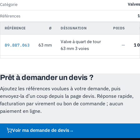
Valves
Catégorie
1
Références
RÉFÉRENCE
Ø
DÉSIGNATION
POIDS
Valve à quart de tour
63 mm
—
1 0
89.887.063
63 mm 3 voies
Prêt à demander un devis ?
Ajoutez les références voulues à votre demande, puis
envoyez-la d’un coup depuis la page devis. Réponse rapide,
facturation par virement ou bon de commande ; aucun
paiement en ligne.
Voir ma demande de devis
→