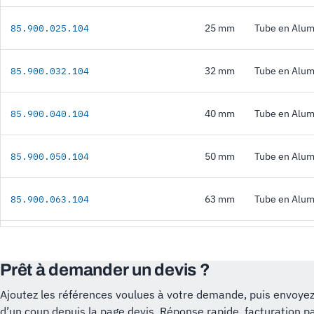
25 mm
Tube en Alum
85.900.025.104
32 mm
Tube en Alum
85.900.032.104
40 mm
Tube en Alum
85.900.040.104
50 mm
Tube en Alum
85.900.050.104
63 mm
Tube en Alum
85.900.063.104
Prêt à demander un devis ?
Ajoutez les références voulues à votre demande, puis envoyez
d’un coup depuis la page devis. Réponse rapide, facturation p