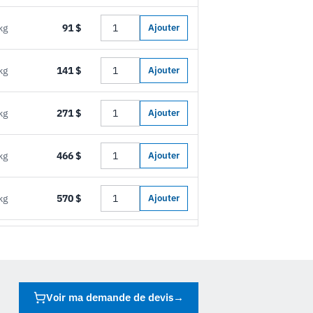
kg
91 $
Ajouter
kg
141 $
Ajouter
kg
271 $
Ajouter
kg
466 $
Ajouter
kg
570 $
Ajouter
Voir ma demande de devis
→