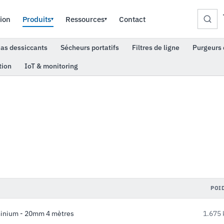
ion
Produits
Ressources
Contact
▾
▾
as dessiccants
Sécheurs portatifs
Filtres de ligne
Purgeurs 
tion
IoT & monitoring
POI
inium - 20mm 4 mètres
1.675 