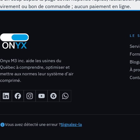
virement ou bon de commande ; aucun paiement en ligne.
LE 
Serv
Form
Onyx M3 inc. aide les usines du
Blog
Québec à comprendre, optimiser et
À pr
mettre aux normes leur système d’air
Cont
comprimé.
Vous avez détecté une erreur ?
Signalez-la