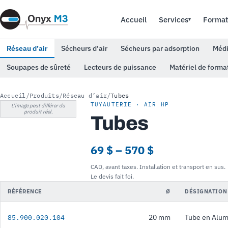
Accueil
Services
Format
▾
Réseau d’air
Sécheurs d’air
Sécheurs par adsorption
Médi
Soupapes de sûreté
Lecteurs de puissance
Matériel de forma
Accueil
/
Produits
/
Réseau d’air
/
Tubes
TUYAUTERIE · AIR HP
L’image peut différer du
produit réel.
Tubes
69 $ – 570 $
CAD, avant taxes. Installation et transport en sus.
Le devis fait foi.
RÉFÉRENCE
Ø
DÉSIGNATION
20 mm
Tube en Alum
85.900.020.104