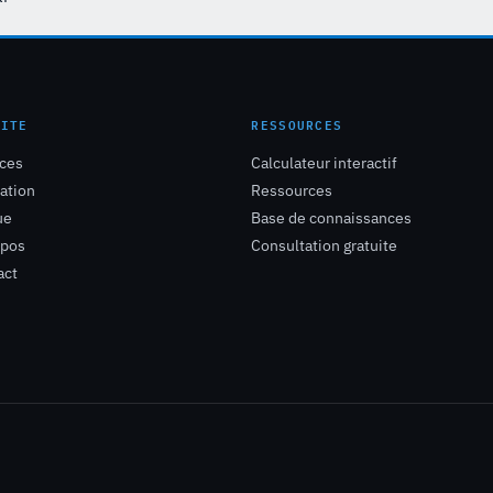
SITE
RESSOURCES
ices
Calculateur interactif
ation
Ressources
ue
Base de connaissances
opos
Consultation gratuite
act