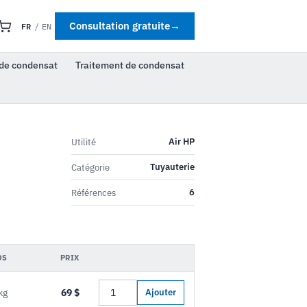
FR
Consultation gratuite
→
/
EN
de condensat
Traitement de condensat
Air HP
Utilité
Tuyauterie
Catégorie
6
Références
DS
PRIX
kg
69 $
Ajouter