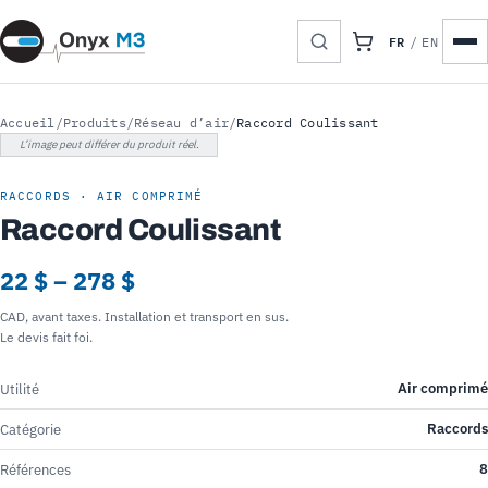
FR
/
EN
Accueil
/
Produits
/
Réseau d’air
/
Raccord Coulissant
L’image peut différer du produit réel.
RACCORDS · AIR COMPRIMÉ
Raccord Coulissant
22 $ – 278 $
CAD, avant taxes. Installation et transport en sus.
Le devis fait foi.
Air comprimé
Utilité
Raccords
Catégorie
8
Références