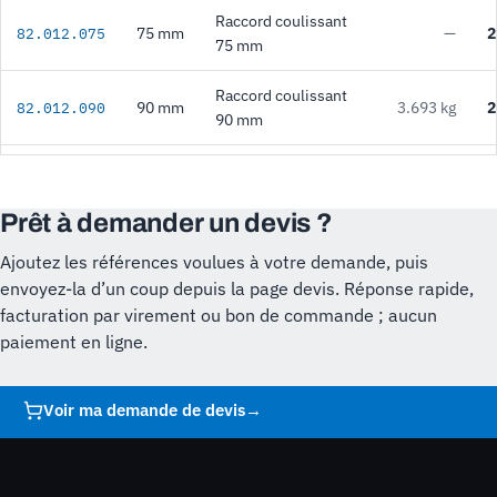
Raccord coulissant
75 mm
—
2
82.012.075
75 mm
Raccord coulissant
90 mm
3.693 kg
2
82.012.090
90 mm
Prêt à demander un devis ?
Ajoutez les références voulues à votre demande, puis
envoyez-la d’un coup depuis la page devis. Réponse rapide,
facturation par virement ou bon de commande ; aucun
paiement en ligne.
Voir ma demande de devis
→