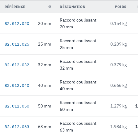
RÉFÉRENCE
Ø
DÉSIGNATION
POIDS
Raccord coulissant
20 mm
0.154 kg
82.012.020
20 mm
Raccord coulissant
25 mm
0.209 kg
82.012.025
25 mm
Raccord coulissant
32 mm
0.379 kg
82.012.032
32 mm
Raccord coulissant
40 mm
0.666 kg
82.012.040
40 mm
Raccord coulissant
50 mm
1.279 kg
1
82.012.050
50 mm
Raccord coulissant
63 mm
1.984 kg
1
82.012.063
63 mm