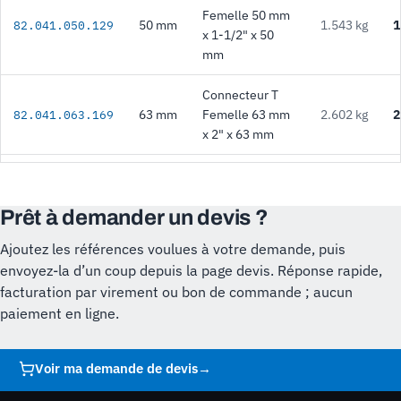
Femelle 50 mm
50 mm
1.543 kg
1
82.041.050.129
x 1-1/2" x 50
mm
Connecteur T
63 mm
Femelle 63 mm
2.602 kg
2
82.041.063.169
x 2" x 63 mm
Prêt à demander un devis ?
Ajoutez les références voulues à votre demande, puis
envoyez-la d’un coup depuis la page devis. Réponse rapide,
facturation par virement ou bon de commande ; aucun
paiement en ligne.
Voir ma demande de devis
→