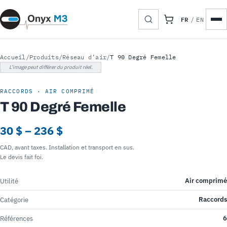
FR
/
EN
Accueil
/
Produits
/
Réseau d’air
/
T 90 Degré Femelle
L’image peut différer du produit réel.
RACCORDS · AIR COMPRIMÉ
T 90 Degré Femelle
30 $ – 236 $
CAD, avant taxes. Installation et transport en sus.
Le devis fait foi.
Air comprimé
Utilité
Raccords
Catégorie
6
Références