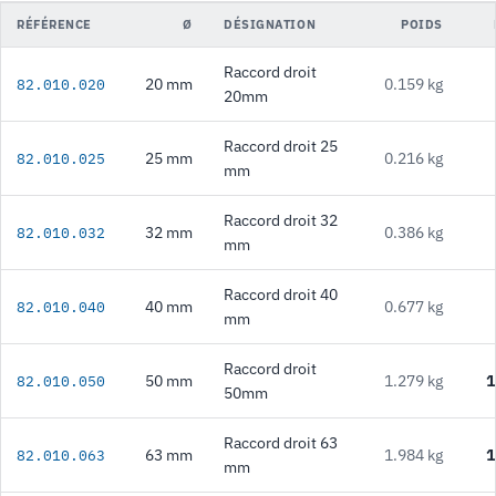
RÉFÉRENCE
Ø
DÉSIGNATION
POIDS
Raccord droit
20 mm
0.159 kg
82.010.020
20mm
Raccord droit 25
25 mm
0.216 kg
82.010.025
mm
Raccord droit 32
32 mm
0.386 kg
82.010.032
mm
Raccord droit 40
40 mm
0.677 kg
82.010.040
mm
Raccord droit
50 mm
1.279 kg
1
82.010.050
50mm
Raccord droit 63
63 mm
1.984 kg
1
82.010.063
mm