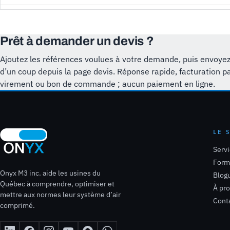
Prêt à demander un devis ?
Ajoutez les références voulues à votre demande, puis envoyez
d’un coup depuis la page devis. Réponse rapide, facturation p
virement ou bon de commande ; aucun paiement en ligne.
LE 
Serv
Form
Onyx M3 inc. aide les usines du
Blog
Québec à comprendre, optimiser et
À pr
mettre aux normes leur système d’air
Cont
comprimé.