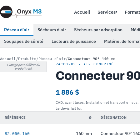
Accueil
Services
Format
▾
Réseau d’air
Sécheurs d’air
Sécheurs par adsorption
Médi
Soupapes de sûreté
Lecteurs de puissance
Matériel de forma
Accueil
/
Produits
/
Réseau d’air
/
Connecteur 90° 140 mm
RACCORDS · AIR COMPRIMÉ
L’image peut différer du
produit réel.
Connecteur 9
1 886 $
CAD, avant taxes. Installation et transport en sus.
Le devis fait foi.
RÉFÉRENCE
Ø
DÉSIGNATION
160 mm
Connecteur 90° 160
82.050.160