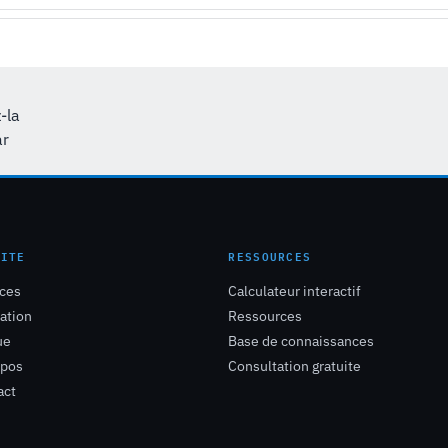
-la
ar
SITE
RESSOURCES
ices
Calculateur interactif
ation
Ressources
ue
Base de connaissances
opos
Consultation gratuite
act