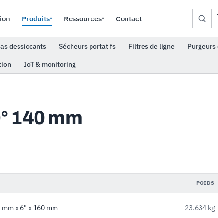
ion
Produits
Ressources
Contact
▾
▾
as dessiccants
Sécheurs portatifs
Filtres de ligne
Purgeurs 
tion
IoT & monitoring
0° 140 mm
POIDS
 mm x 6" x 160 mm
23.634 kg