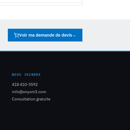
Voir ma demande de devis
→
NOUS JOINDRE
418 410-3592
info@onyxm3.com
Consultation gratuite