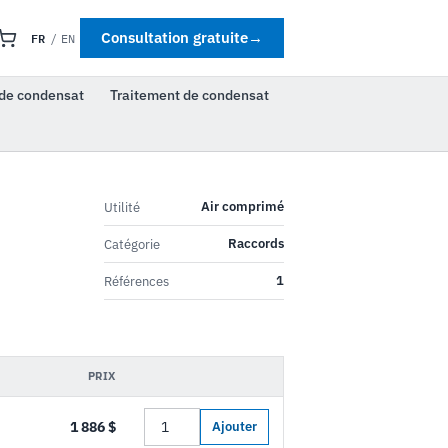
FR
Consultation gratuite
→
/
EN
de condensat
Traitement de condensat
Air comprimé
Utilité
Raccords
Catégorie
1
Références
PRIX
1 886 $
Ajouter