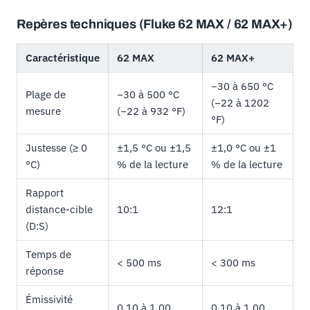
Repères techniques (Fluke 62 MAX / 62 MAX+)
Caractéristique
62 MAX
62 MAX+
−30 à 650 °C
Plage de
−30 à 500 °C
(−22 à 1202
mesure
(−22 à 932 °F)
°F)
Justesse (≥ 0
±1,5 °C ou ±1,5
±1,0 °C ou ±1
°C)
% de la lecture
% de la lecture
Rapport
distance-cible
10:1
12:1
(D:S)
Temps de
< 500 ms
< 300 ms
réponse
Émissivité
0,10 à 1,00
0,10 à 1,00