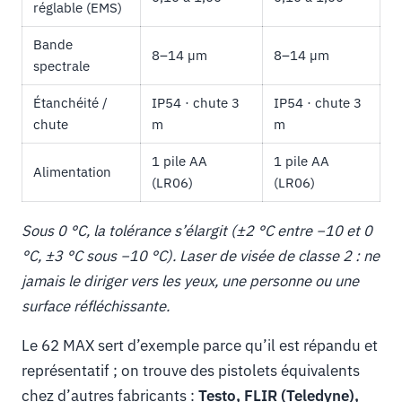
réglable (EMS)
Bande
8–14 µm
8–14 µm
spectrale
Étanchéité /
IP54 · chute 3
IP54 · chute 3
chute
m
m
1 pile AA
1 pile AA
Alimentation
(LR06)
(LR06)
Sous 0 °C, la tolérance s’élargit (±2 °C entre −10 et 0
°C, ±3 °C sous −10 °C). Laser de visée de classe 2 : ne
jamais le diriger vers les yeux, une personne ou une
surface réfléchissante.
Le 62 MAX sert d’exemple parce qu’il est répandu et
représentatif ; on trouve des pistolets équivalents
chez d’autres fabricants :
Testo, FLIR (Teledyne),