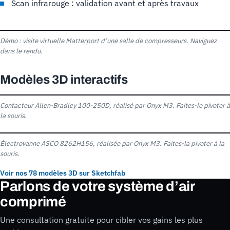
Scan infrarouge : validation avant et après travaux
Démo : visite virtuelle Matterport d’une salle de compresseurs. Naviguez
dans le rendu.
Modèles 3D interactifs
Contacteur Allen-Bradley 100-250D, réalisé par Onyx M3. Faites-le pivoter à
la souris.
Électrovanne ASCO 8262H156, réalisée par Onyx M3. Faites-la pivoter à la
souris.
Voir nos 78 modèles 3D sur Sketchfab
Parlons de votre système d’air
comprimé
Une consultation gratuite pour cibler vos gains les plus