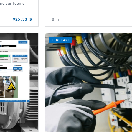
igne sur Teams.
925,33 $
8 h
DÉBUTANT