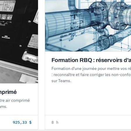
Formation RBQ : réservoirs d'
Formation d'une journée pour mettre vos r
: reconnaître et faire corriger les non-conf
sur Teams.
omprimé
otre air comprimé
ams.
925,33 $
8 h