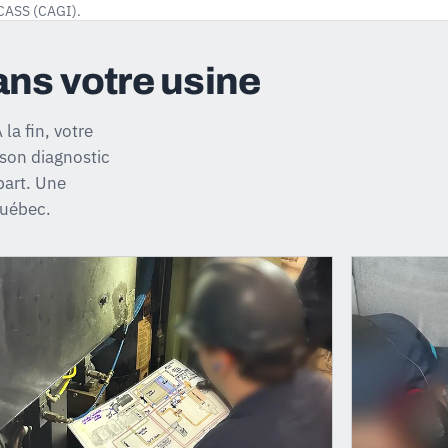
CCASS (CAGI).
ns votre usine
la fin, votre
 son diagnostic
part. Une
Québec.