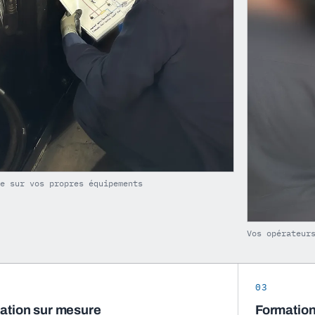
ue sur vos propres équipements
Vos opérateur
03
ation sur mesure
Formation 