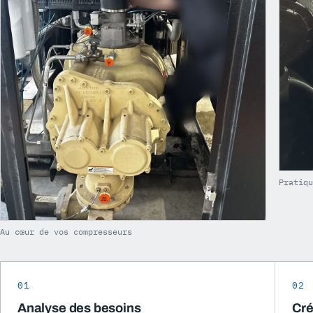
Pratiq
Au cœur de vos compresseurs
01
02
Analyse des besoins
Cré