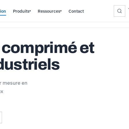
ion
Produits
Ressources
Contact
▾
▾
r comprimé et
ustriels
ur mesure en
ux