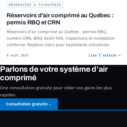
RÉSERVOIRS & TUYAUTERIE
Réservoirs d'air comprimé au Québec :
permis RBQ et CRN
Réservoirs d'air comprimé au Québec : permis RBQ,
numéro CRN, BNQ 3650-900, inspections et installation
conforme. Repères clairs pour exploitants industriels.
Lire l’article →
8 août 2025
Parlons de votre système d’air
comprimé
Une consultation gratuite pour cibler vos gains les plus
rapides.
Consultation gratuite
→